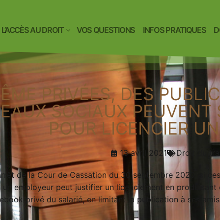
L’ACCÈS AU DROIT
VOS QUESTIONS
INFOS PRATIQUES
D
ÊME PRIVÉES, DES PUBLI
EAUX SOCIAUX PEUVENT 
POUR LICENCIER UN
13 avril 2021
Droit du tra
arrêt de la Cour de Cassation du 30 septembre 2020, si ce
, un employeur peut justifier un licenciement en produisa
ook privé du salarié, en limitant la publication à ses amis