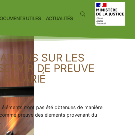
OCUMENTS UTILES
ACTUALITÉS
CATIONS SUR LES
SERVIR DE PREUVE
 SALARIÉ
vail
s éléments n’ont pas été obtenues de manière
nt comme preuve des éléments provenant du
.