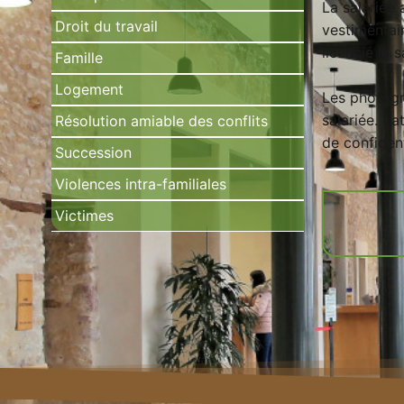
La salariée
Droit du travail
vestimentair
licencié la 
Famille
Logement
Les photogr
salariée. L’
Résolution amiable des conflits
de confident
Succession
Violences intra-familiales
Victimes