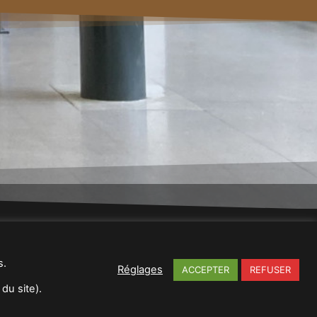
s
|
Actualités
s.
8026 Épinal Cedex |
03 29 34 92 45
Réglages
ACCEPTER
REFUSER
tiles
du site).