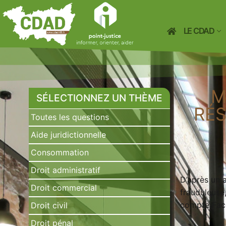
LE CDAD
M
SÉLECTIONNEZ UN THÈME
RÉS
Toutes les questions
Aide juridictionnelle
Consommation
Droit administratif
D’après un 
Droit commercial
frauduleuse
compte Faceb
Droit civil
Droit pénal