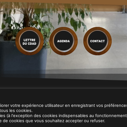
L’accès au droit
|
Vos questions
|
Infos pratiques
|
Documents utile
iorer votre expérience utilisateur en enregistrant vos préférence
de l’Accès au Droit |
Tribunal Judiciaire 7 Place Edmond Henry 8
 tous les cookies.
ns légales
|
Gestion des données personnelles
|
Plan du site
|
Liens u
okies (à l'exception des cookies indispensables au fonctionnement 
pe de cookies que vous souhaitez accepter ou refuser.