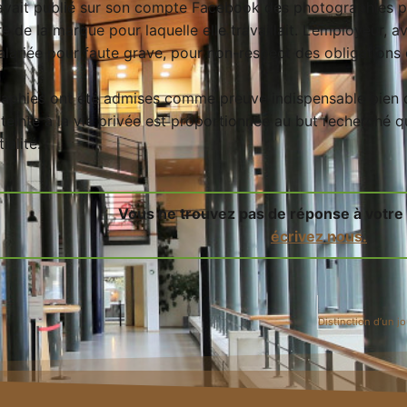
 avait publié sur son compte Facebook des photographies pr
e de la marque pour laquelle elle travaillait. L’employeur, av
salariée pour faute grave, pour non-respect des obligations 
aphies ont été admises comme preuve indispensable bien que
atteinte à la vie privée est proportionnée au but recherché q
ialité.
Vous ne trouvez pas de réponse à votre
écrivez nous.