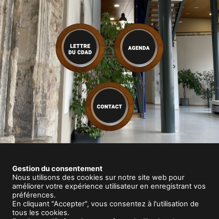
Gestion du consentement
Nous utilisons des cookies sur notre site web pour
améliorer votre expérience utilisateur en enregistrant vos
préférences.
En cliquant "Accepter", vous consentez à l'utilisation de
|
Le CDAD
|
L’accès au droit
|
Vos questions
|
Infos pratiques
tous les cookies.
|
Documents utiles
|
Actualités