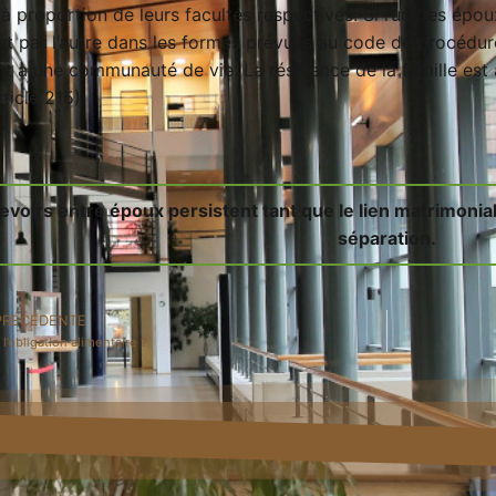
à proportion de leurs facultés respectives. Si l’un des époux
nt par l’autre dans les formes prévues au code de procédure 
t à une communauté de vie. La résidence de la famille est a
ticle 215).
evoirs entre époux persistent tant que le lien matrimonia
séparation.
PRÉCÉDENTE
l’obligation alimentaire ?