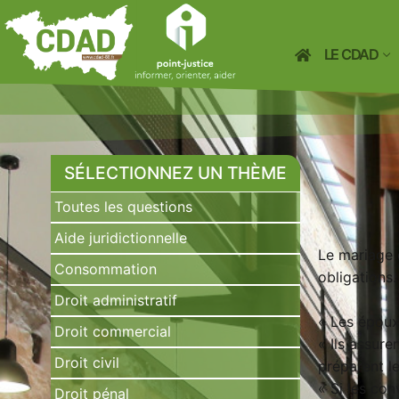
LE CDAD
SÉLECTIONNEZ UN THÈME
Toutes les questions
Aide juridictionnelle
Le mariage 
Consommation
obligations.
Droit administratif
« Les époux 
Droit commercial
« Ils assure
Droit civil
préparent le
« Si les co
Droit pénal