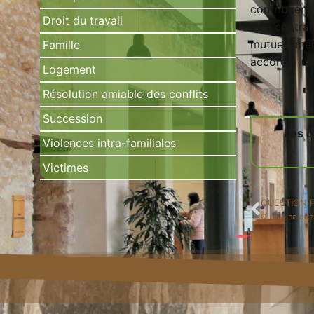
contribuent 
Droit du travail
être contrai
mutuellemen
Famille
accord » (ar
Logement
Résolution amiable des conflits
Succession
Les d
Violences intra-familiales
Victimes
QUESTION 
Qu’est-ce que 