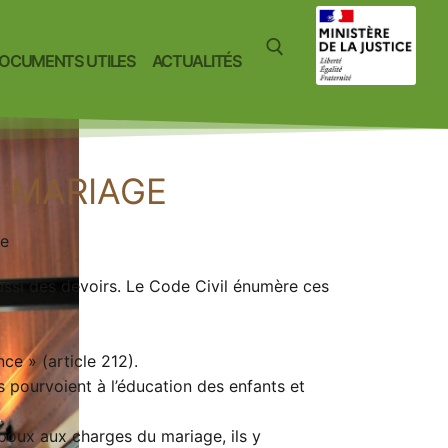
OCUMENTS UTILES
ACTUALITÉS
U MARIAGE
le
aussi des devoirs. Le Code Civil énumère ces
ce » (article 212).
ls pourvoient à l’éducation des enfants et
époux aux charges du mariage, ils y