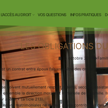
L’ACCÈS AU DROIT
VOS QUESTIONS
INFOS PRATIQUES
D
LES OBLIGATIONS D
13 octobre 2021
Famil
est un contrat entre époux faisant naître des droits, mais 
se doivent mutuellement respect, fidélité, secours, assistan
nt ensemble la direction morale et matérielle de la famille. I
ur avenir » (article 213).
nventions matrimoniales ne règlent pas la contribution des 